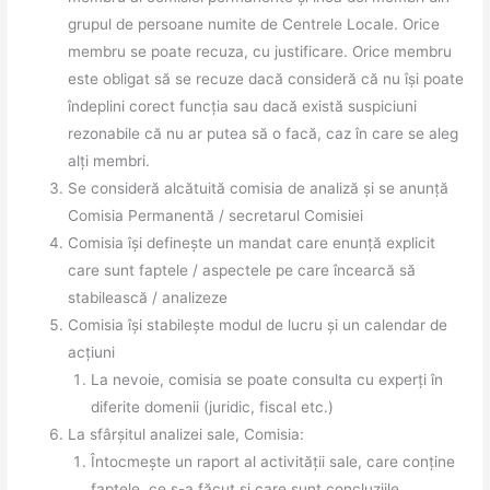
grupul de persoane numite de Centrele Locale. Orice
membru se poate recuza, cu justificare. Orice membru
este obligat să se recuze dacă consideră că nu își poate
îndeplini corect funcția sau dacă există suspiciuni
rezonabile că nu ar putea să o facă, caz în care se aleg
alți membri.
Se consideră alcătuită comisia de analiză și se anunță
Comisia Permanentă / secretarul Comisiei
Comisia își definește un mandat care enunță explicit
care sunt faptele / aspectele pe care încearcă să
stabilească / analizeze
Comisia își stabilește modul de lucru și un calendar de
acțiuni
La nevoie, comisia se poate consulta cu experți în
diferite domenii (juridic, fiscal etc.)
La sfârșitul analizei sale, Comisia:
Întocmește un raport al activității sale, care conține
faptele, ce s-a făcut și care sunt concluziile,