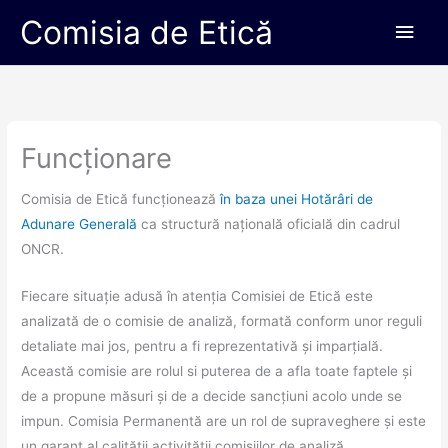
Skip
Main
Comisia de Etică
to
Men
content
Funcționare
Comisia de Etică funcționează
în baza unei Hotărâri de
Adunare Generală
ca structură națională oficială din cadrul
ONCR.
Fiecare situație adusă în atenția Comisiei de Etică este
analizată de o comisie de analiză, formată conform unor reguli
detaliate mai jos, pentru a fi reprezentativă și imparțială.
Această comisie are rolul si puterea de a afla toate faptele și
de a propune măsuri și de a decide sancțiuni acolo unde se
impun. Comisia Permanentă are un rol de supraveghere și este
un garant al calității activității comisiilor de analiză.