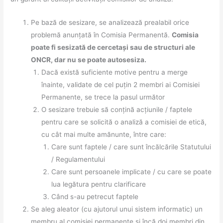
Pe bază de sesizare, se analizează prealabil orice
problemă anunțată în Comisia Permanentă.
Comisia
poate fi sesizată de cercetași sau de structuri ale
ONCR, dar nu se poate autosesiza.
Dacă există suficiente motive pentru a merge
înainte, validate de cel puțin 2 membri ai Comisiei
Permanente, se trece la pasul următor
O sesizare trebuie să conțină acțiunile / faptele
pentru care se solicită o analiză a comisiei de etică,
cu cât mai multe amănunte, între care:
Care sunt faptele / care sunt încălcările Statutului
/ Regulamentului
Care sunt persoanele implicate / cu care se poate
lua legătura pentru clarificare
Când s-au petrecut faptele
Se aleg aleator (cu ajutorul unui sistem informatic) un
membru al comisiei permanente și încă doi membri din